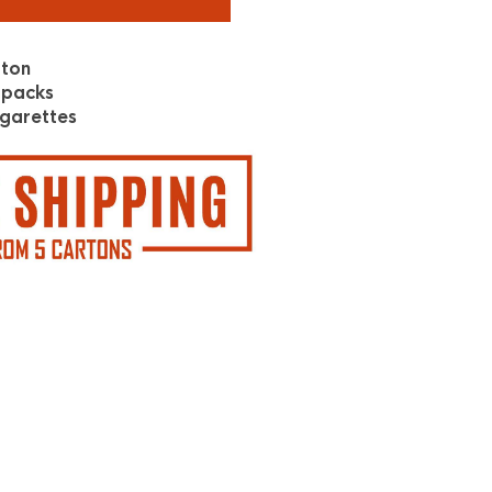
rton
 packs
garettes