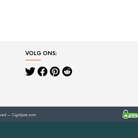
VOLG ONS:
rved — CigsSpot.com