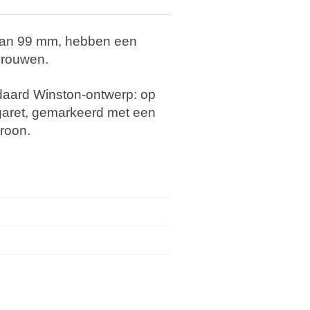
 van 99 mm, hebben een
 vrouwen.
daard Winston-ontwerp: op
igaret, gemarkeerd met een
troon.