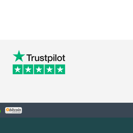
€
62.75
€
60.49