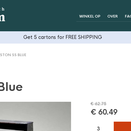
WINKEL OP
OVER
FA
Get 5 cartons for FREE SHIPPING
TON SS BLUE
Blue
€
62.75
€
60.49