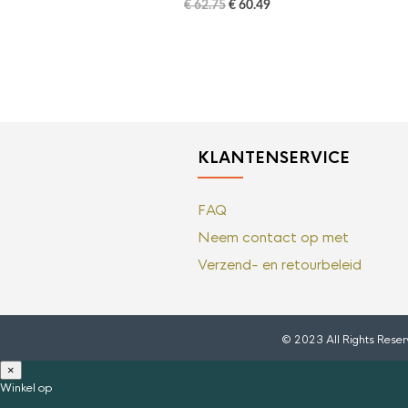
€
62.75
€
60.49
KLANTENSERVICE
FAQ
Neem contact op met
Verzend- en retourbeleid
© 2023 All Rights Rese
×
Winkel op