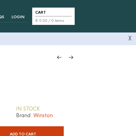
CART
QS
LOGIN
€
0.00
/ 0 items
╳
IN STOCK
Brand:
Winston
ADD TO CART