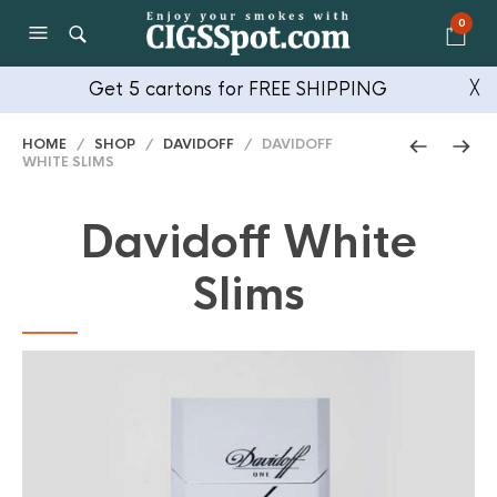
0
Get 5 cartons for FREE SHIPPING
╳
HOME
/
SHOP
/
DAVIDOFF
/ DAVIDOFF
WHITE SLIMS
Davidoff White
Slims