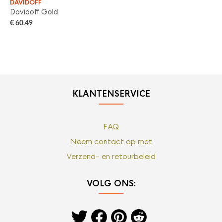
DAVIDOFF
DA
Davidoff Gold
Da
€
60.49
€
6
KLANTENSERVICE
FAQ
Neem contact op met
Verzend- en retourbeleid
VOLG ONS: