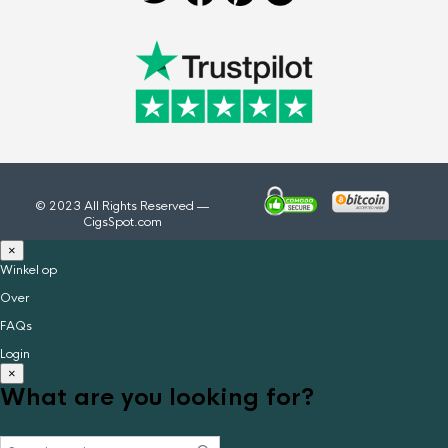
© 2023 All Rights Reserved —
CigsSpot.com
×
Winkel op
Over
FAQs
Login
×
What are you looking for?