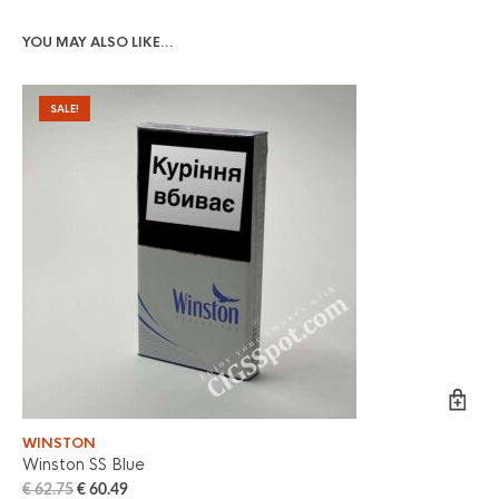
YOU MAY ALSO LIKE…
SALE!
WINSTON
PA
Winston SS Blue
Pa
€
62.75
€
60.49
€
6