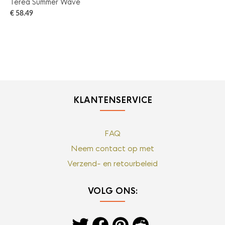
Terea Summer Wave
Ter
€
58.49
€
5
KLANTENSERVICE
FAQ
Neem contact op met
Verzend- en retourbeleid
VOLG ONS: