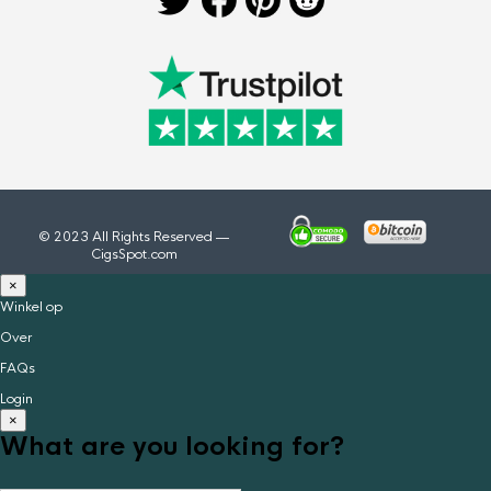
© 2023 All Rights Reserved —
CigsSpot.com
×
Winkel op
Over
FAQs
Login
×
What are you looking for?