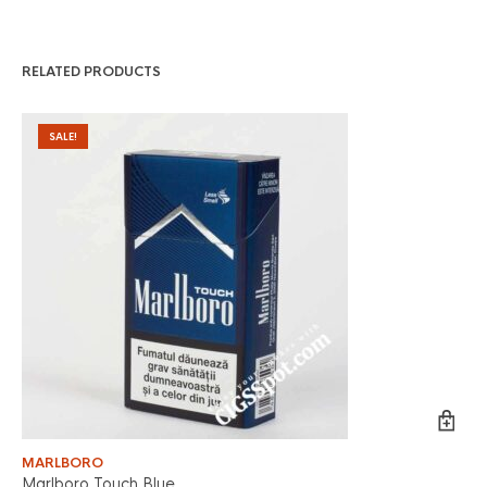
RELATED PRODUCTS
SALE!
MARLBORO
MA
Marlboro Touch Blue
Ma