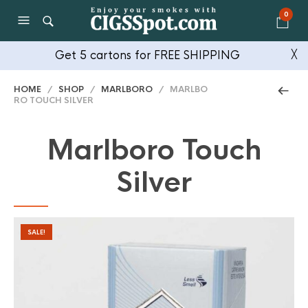
0
Get 5 cartons for FREE SHIPPING
╳
HOME
/
SHOP
/
MARLBORO
/ MARLBO
RO TOUCH SILVER
Marlboro Touch
Silver
SALE!