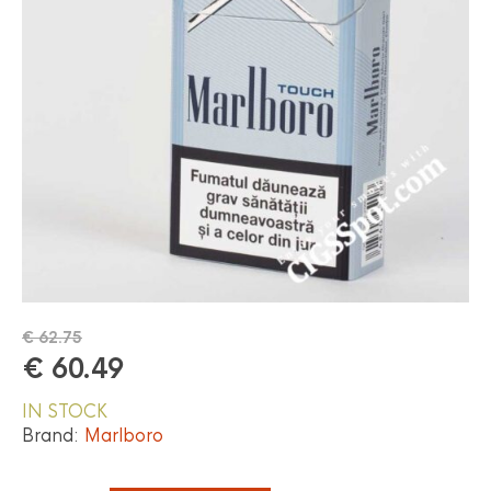
€
62.75
€
60.49
IN STOCK
Brand:
Marlboro