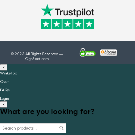
© 2023 All Rights Reserved —
CigsSpot.com
×
Winkel op
Over
FAQs
Login
×
What are you looking for?