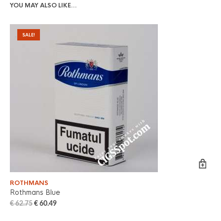
YOU MAY ALSO LIKE…
SALE!
ROTHMANS
WI
Rothmans Blue
Wi
€
62.75
€
60.49
€
6