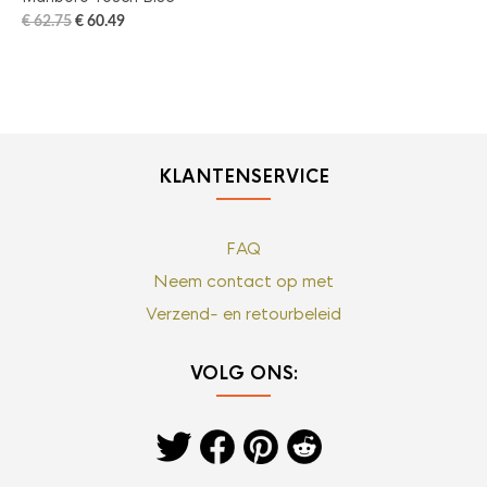
€
62.75
€
60.49
€
6
KLANTENSERVICE
FAQ
Neem contact op met
Verzend- en retourbeleid
VOLG ONS: