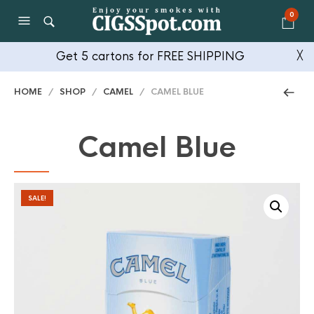
0
Get 5 cartons for FREE SHIPPING
╳
HOME
/
SHOP
/
CAMEL
/ CAMEL BLUE
Camel Blue
SALE!