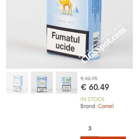
€
62.75
€
60.49
IN STOCK
Brand:
Camel