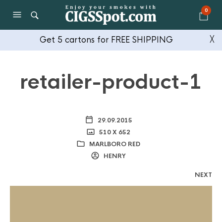
0
Get 5 cartons for FREE SHIPPING
╳
retailer-product-1
29.09.2015
510 X 652
MARLBORO RED
HENRY
NEXT